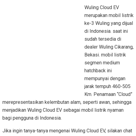
ALMAZ RS
Wuling Cloud EV
ALMAZ HYBRID
merupakan mobil listrik
ke-3 Wuling yang dijual
ALVEZ
di Indonesia. saat ini
COMMERCIAL
sudah tersedia di
dealer Wuling Cikarang,
MITRA EV
Bekasi. mobil listrik
FORMO MAX
segmen medium
hatchback ini
FORMO
mempunyai dengan
jarak tempuh 460-505
ALL
Km. Penamaan “Cloud”
merepresentasikan kelembutan alam, seperti awan, sehingga
menjadikan Wuling Cloud EV sebagai mobil listrik nyaman
bagi pengguna di Indonesia.
Jika ingin tanya-tanya mengenai Wuling Cloud EV, silakan chat