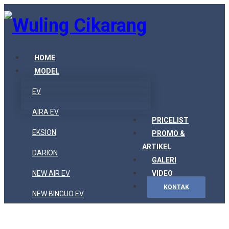
HOME
MODEL
EV
AIRA EV
PRICELIST
EKSION
PROMO &
ARTIKEL
DARION
GALERI
NEW AIR EV
VIDEO
KONTAK
NEW BINGUO EV
NEW CLOUD EV