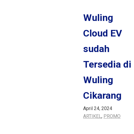
MITRA EV
Wuling
MPV
NEW CORTEZ
Cloud EV
CORTEZ S
sudah
FORMO S
Tersedia di
NEW CONFERO
NEW CONFERO S
Wuling
SUV
Cikarang
EKSION
April 24, 2024
ALMAZ
ARTIKEL
,
PROMO
NEW ALMAZ RS