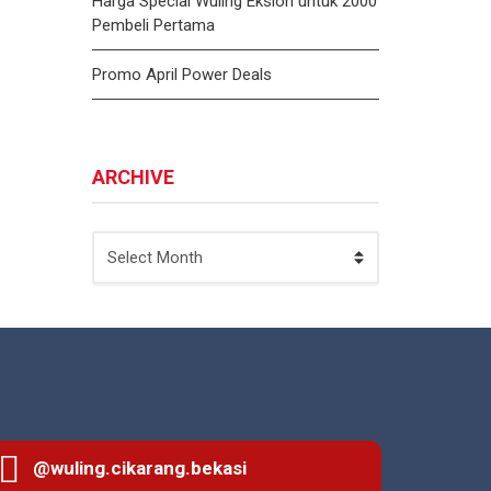
Harga Special Wuling Eksion untuk 2000
Pembeli Pertama
Promo April Power Deals
ARCHIVE
ARCHIVE
@wuling.cikarang.bekasi